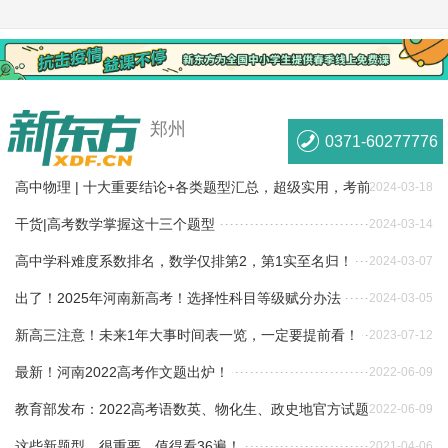
郑州
0371-60277776
高中物理 | 十大重要结论+各类题型汇总，超级实用，考前必看，收
2024-03-18
藏！
干货|高考数学掌握这十三个题型
2024-03-14
高中学科难度系数排名，数学仅排第2，第1实至名归！
2024-03-07
出了！2025年河南新高考！选择性科目等级赋分办法
2024-03-05
新高三注意！未来1年大事时间表一览，一定要提前看！
2023-07-12
最新！河南2022高考作文题出炉！
2022-06-09
教育部发布：2022高考语数英、物化生、政史地官方试题评析！
2022-06-09
这些新题型，很重要，值得看36遍！
2021-04-06